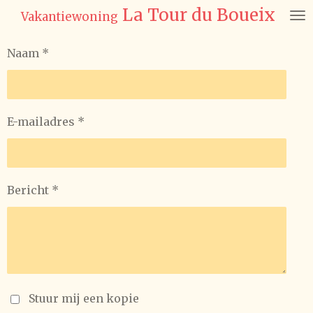
La Tour du Boueix
Ga
Vakantiewoning
direct
naar
Naam *
de
hoofdinhoud
E-mailadres *
Bericht *
Stuur mij een kopie